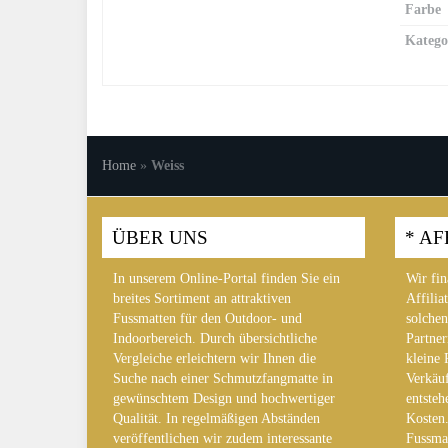
Farbe
Katego
Home
»
Weiss
ÜBER UNS
* AF
In unserem Online-Portal finden Sie ein
Wir fin
breites Sortiment an attraktiven
Affilia
Fussmatten für den Outdoor- und
solchen
Indoorbereich. Durch übersichtliche
Partner
Vergleiche erleichtern wir Ihnen die
kleine 
Suche nach einer Schmutzfangmatte in
Verkäuf
gewünschtem Design und hochwertiger
entsteh
Qualität. In regelmäßigen Abständen
Kosten.
veröffentlichen wir zudem interessante
Fussmat