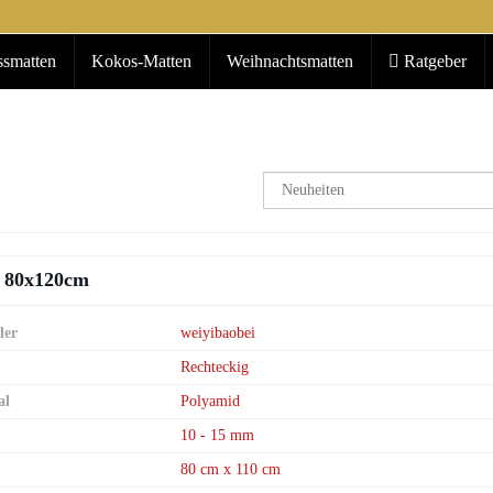
ssmatten
Kokos-Matten
Weihnachtsmatten
Ratgeber
s 80x120cm
ler
weiyibaobei
Rechteckig
al
Polyamid
10 - 15 mm
80 cm x 110 cm