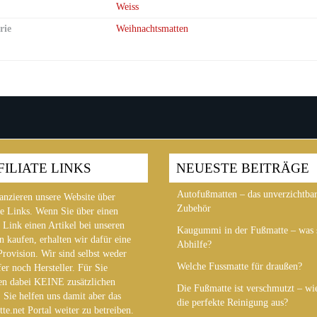
Weiss
rie
Weihnachtsmatten
FILIATE LINKS
NEUESTE BEITRÄGE
Autofußmatten – das unverzichtba
anzieren unsere Website über
Zubehör
te Links. Wenn Sie über einen
 Link einen Artikel bei unseren
Kaugummi in der Fußmatte – was s
n kaufen, erhalten wir dafür eine
Abhilfe?
Provision. Wir sind selbst weder
Welche Fussmatte für draußen?
er noch Hersteller. Für Sie
en dabei KEINE zusätzlichen
Die Fußmatte ist verschmutzt – wie
 Sie helfen uns damit aber das
die perfekte Reinigung aus?
te.net Portal weiter zu betreiben.