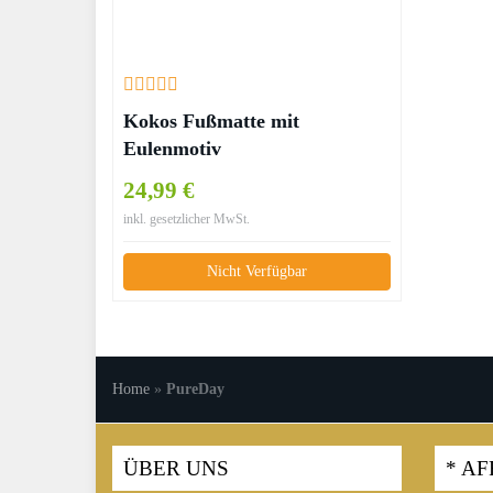
Kokos Fußmatte mit
Eulenmotiv
24,99 €
inkl. gesetzlicher MwSt.
Nicht Verfügbar
Home
»
PureDay
ÜBER UNS
* AF