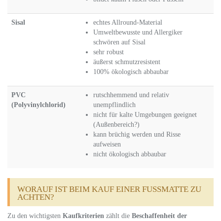
Sisal
echtes Allround-Material
Umweltbewusste und Allergiker
schwören auf Sisal
sehr robust
äußerst schmutzresistent
100% ökologisch abbaubar
PVC
rutschhemmend und relativ
(Polyvinylchlorid)
unempflindlich
nicht für kalte Umgebungen geeignet
(Außenbereich?)
kann brüchig werden und Risse
aufweisen
nicht ökologisch abbaubar
WORAUF IST BEIM KAUF EINER FUSSMATTE ZU
ACHTEN?
Zu den wichtigsten
Kaufkriterien
zählt die
Beschaffenheit der