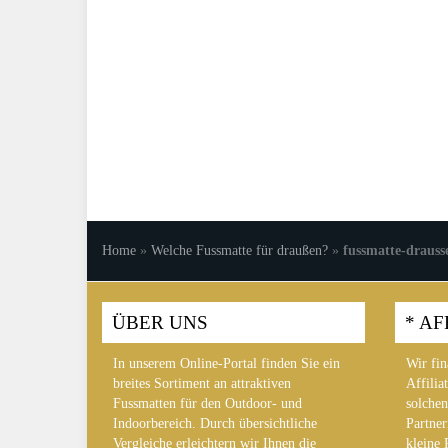
Home
»
Welche Fussmatte für draußen?
»
fussmatte-drauss
ÜBER UNS
* AF
In unserem Online-Portal finden Sie ein
Wir fin
breites Sortiment an attraktiven
Affilia
Fussmatten für den Outdoor- und
solchen
Indoorbereich. Durch übersichtliche
Partner
Vergleiche erleichtern wir Ihnen die
kleine 