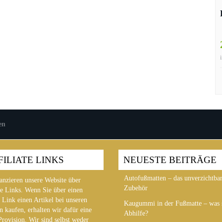
en
FILIATE LINKS
NEUESTE BEITRÄGE
Autofußmatten – das unverzichtba
anzieren unsere Website über
Zubehör
te Links. Wenn Sie über einen
 Link einen Artikel bei unseren
Kaugummi in der Fußmatte – was s
n kaufen, erhalten wir dafür eine
Abhilfe?
Provision. Wir sind selbst weder