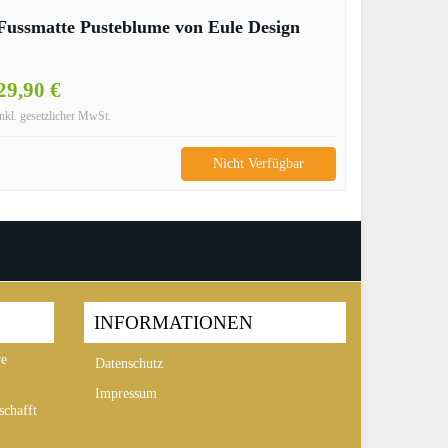
Fussmatte Pusteblume von Eule Design
29,90 €
inkl. gesetzlicher MwSt.
Nicht Verfügbar
INFORMATIONEN
re
Datenschutz
Impressum
chafft