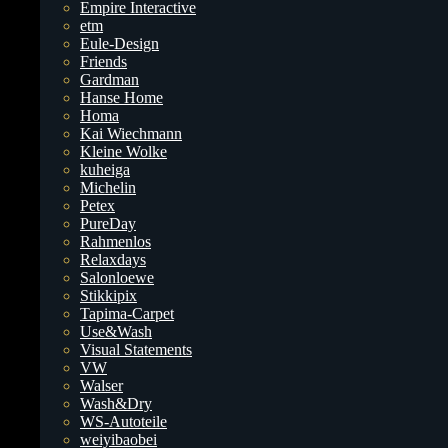
Empire Interactive
etm
Eule-Design
Friends
Gardman
Hanse Home
Homa
Kai Wiechmann
Kleine Wolke
kuheiga
Michelin
Petex
PureDay
Rahmenlos
Relaxdays
Salonloewe
Stikkipix
Tapima-Carpet
Use&Wash
Visual Statements
VW
Walser
Wash&Dry
WS-Autoteile
weiyibaobei