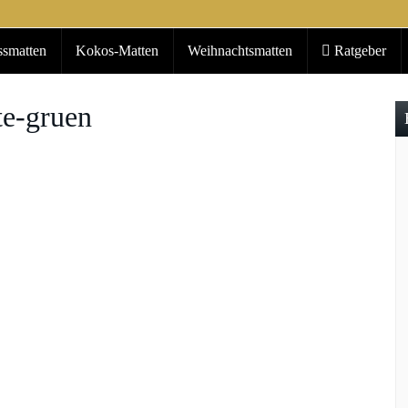
ssmatten
Kokos-Matten
Weihnachtsmatten
Ratgeber
te-gruen