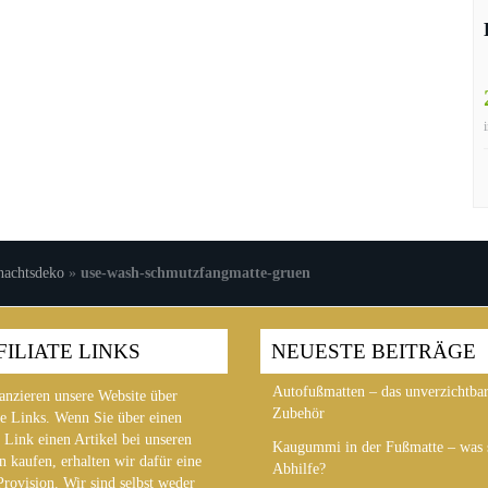
nachtsdeko
»
use-wash-schmutzfangmatte-gruen
FILIATE LINKS
NEUESTE BEITRÄGE
Autofußmatten – das unverzichtba
anzieren unsere Website über
Zubehör
te Links. Wenn Sie über einen
 Link einen Artikel bei unseren
Kaugummi in der Fußmatte – was s
n kaufen, erhalten wir dafür eine
Abhilfe?
Provision. Wir sind selbst weder