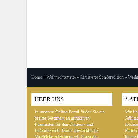
Home
»
Weihnachtsmatte – Limitierte Sonderedition – Weih
ÜBER UNS
* AF
In unserem Online-Portal finden Sie ein
Wir fin
breites Sortiment an attraktiven
Affilia
Fussmatten für den Outdoor- und
solchen
Indoorbereich. Durch übersichtliche
Partner
Vergleiche erleichtern wir Ihnen die
kleine 