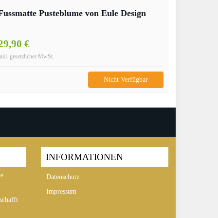
Fussmatte Pusteblume von Eule Design
29,90 €
inkl. gesetzlicher MwSt.
Nicht Verfügbar
INFORMATIONEN
re
Datenschutz
Impressum
chafft