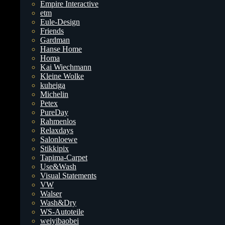
Empire Interactive
etm
Eule-Design
Friends
Gardman
Hanse Home
Homa
Kai Wiechmann
Kleine Wolke
kuheiga
Michelin
Petex
PureDay
Rahmenlos
Relaxdays
Salonloewe
Stikkipix
Tapima-Carpet
Use&Wash
Visual Statements
VW
Walser
Wash&Dry
WS-Autoteile
weiyibaobei