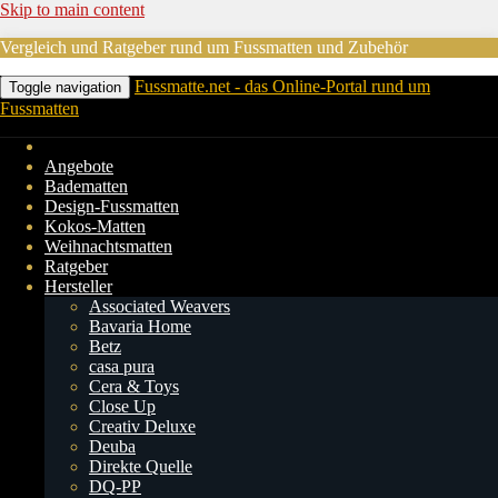
Skip to main content
Vergleich und Ratgeber rund um Fussmatten und Zubehör
Fussmatte.net - das Online-Portal rund um
Toggle navigation
Fussmatten
Angebote
Badematten
Design-Fussmatten
Kokos-Matten
Weihnachtsmatten
Ratgeber
Hersteller
Associated Weavers
Bavaria Home
Betz
casa pura
Cera & Toys
Close Up
Creativ Deluxe
Deuba
Direkte Quelle
DQ-PP