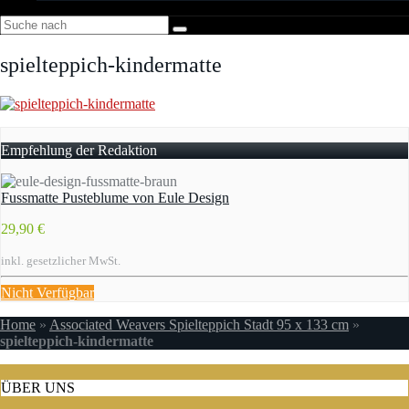
spielteppich-kindermatte
Empfehlung der Redaktion
Fussmatte Pusteblume von Eule Design
29,90 €
inkl. gesetzlicher MwSt.
Nicht Verfügbar
Home
»
Associated Weavers Spielteppich Stadt 95 x 133 cm
»
spielteppich-kindermatte
ÜBER UNS