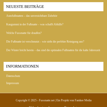
NEUESTE BEITRÄGE
Autofußmatten – das unverzichtbare Zubehör
Kaugummi in der Fußmatte – was schafft Abhilfe?
Welche Fussmatte für draußen?
Die Fußmatte ist verschmutzt – wie sieht die perfekte Reinigung aus?
Der Winter bricht herein – das sind die optimalen Fußmatten für die kalte Jahreszeit
INFORMATIONEN
Datenschutz
Impressum
Copyright © 2025 - Fussmatte.net | Ein Projekt von
Famkee Media