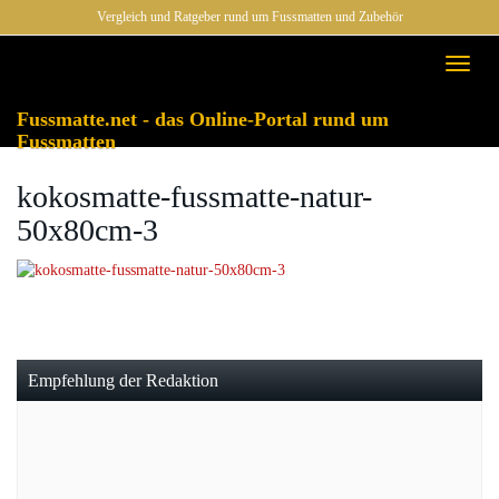
Skip
Vergleich und Ratgeber rund um Fussmatten und Zubehör
to
main
Toggl
content
naviga
Fussmatte.net - das Online-Portal rund um
Fussmatten
kokosmatte-fussmatte-natur-
50x80cm-3
Empfehlung der Redaktion